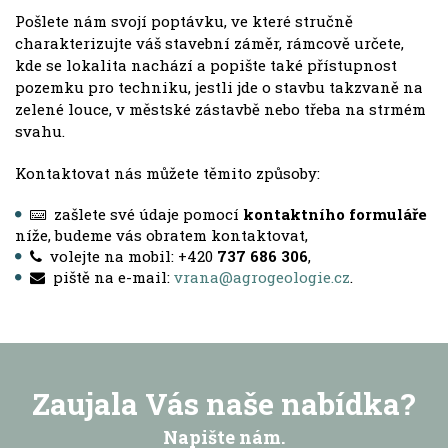
Pošlete nám svojí poptávku, ve které stručně
charakterizujte váš stavební záměr, rámcově určete,
kde se lokalita nachází a popište také přístupnost
pozemku pro techniku, jestli jde o stavbu takzvaně na
zelené louce, v městské zástavbě nebo třeba na strmém
svahu.
Kontaktovat nás můžete těmito způsoby:
zašlete své údaje pomocí
kontaktního formuláře
níže, budeme vás obratem kontaktovat,
volejte na mobil: +420
737 686 306
,
piště na e-mail:
vrana@agrogeologie.cz
.
Zaujala Vás naše nabídka?
Napište nám.